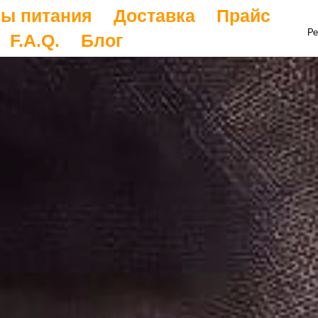
ы питания
Доставка
Прайс
Ре
F.A.Q.
Блог