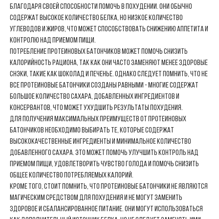
благодаря своей способности помочь в похудении. Они обычно
содержат высокое количество белка, но низкое количество
углеводов и жиров, что может способствовать снижению аппетита и
контролю над приемом пищи.
Потребление протеиновых батончиков может помочь снизить
калорийность рациона, так как они часто заменяют менее здоровые
снэки, такие как шоколад и печенье. Однако следует помнить, что не
все протеиновые батончики созданы равными - многие содержат
большое количество сахара, добавленных ингредиентов и
консервантов, что может ухудшить результаты похудения.
Для получения максимальных преимуществ от протеиновых
батончиков необходимо выбирать те, которые содержат
высококачественные ингредиенты и минимальное количество
добавленного сахара. Это может помочь улучшить контроль над
приемом пищи, удовлетворить чувство голода и помочь снизить
общее количество потребляемых калорий.
Кроме того, стоит помнить, что протеиновые батончики не являются
магическим средством для похудения и не могут заменить
здоровое и сбалансированное питание. Они могут использоваться