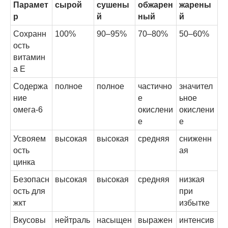
Парамет
сырой
сушены
обжарен
жарены
р
й
ный
й
Сохранн
100%
90–95%
70–80%
50–60%
ость
витамин
а E
Содержа
полное
полное
частично
значител
ние
е
ьное
омега-6
окислени
окислени
е
е
Усвояем
высокая
высокая
средняя
сниженн
ость
ая
цинка
Безопасн
высокая
высокая
средняя
низкая
ость для
при
жкт
избытке
Вкусовы
нейтраль
насыщен
выражен
интенсив