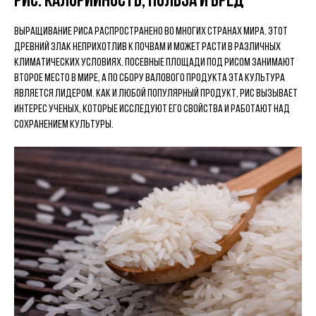
Рис: калорийность, польза и вред
Выращивание риса распространено во многих странах мира. Этот
древний злак неприхотлив к почвам и может расти в различных
климатических условиях. Посевные площади под рисом занимают
второе место в мире, а по сбору валового продукта эта культура
является лидером. Как и любой популярный продукт, рис вызывает
интерес ученых, которые исследуют его свойства и работают над
сохранением культуры.