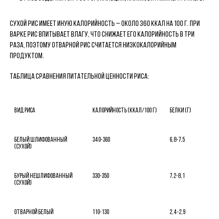
Сухой рис имеет иную калорийность – около 360 ккал на 100 г. При
варке рис впитывает влагу, что снижает его калорийность в три
раза, поэтому отварной рис считается низкокалорийным
продуктом.
Таблица сравнения питательной ценности риса:
Вид риса

Калорийность (ккал/100 г)

Белки (г)

Белый шлифованный 
340-360

6,8-7,5

(сухой)

Бурый нешлифованный 
330-350

7,2-8,1

(сухой)

Отварной белый

110-130

2,4-2,9
