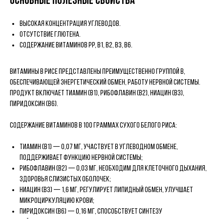
Основные полезные свойства
Высокая концентрация углеводов.
Отсутствие глютена.
Содержание витаминов PP, B1, B2, B3, B6.
Витамины в рисе представлены преимущественно группой B,
обеспечивающей энергетический обмен, работу нервной системы.
Продукт включает тиамин (В1), рибофлавин (В2), ниацин (В3),
пиридоксин (В6).
Содержание витаминов в 100 граммах сухого белого риса:
тиамин (В1) — 0,07 мг, участвует в углеводном обмене,
поддерживает функцию нервной системы;
рибофлавин (В2) — 0,03 мг, необходим для клеточного дыхания,
здоровья слизистых оболочек;
ниацин (В3) — 1,6 мг, регулирует липидный обмен, улучшает
микроциркуляцию крови;
пиридоксин (В6) — 0,16 мг, способствует синтезу