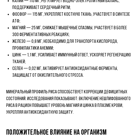
калий — 115 мг, регулирует водно-электролитный баланс,
поддерживает сердечный ритм;
фосфор — 115 мг, укрепляет костную ткань, участвует в синтезе
АТФ;
магний — 25 мг, снижает мышечные спазмы, участвует в более
300 ферментативных реакциях;
железо — 0,8 мг, необходимо для транспорта кислорода,
профилактики анемии;
цинк — 1,1 мг, усиливает иммунный ответ, ускоряет регенерацию
тканей;
селен — 0,02 мг, активирует антиоксидантные ферменты,
защищает от окислительного стресса.
Минеральный профиль риса способствует коррекции дефицитных
состояний. Исследования показывают: включение нешлифованного
риса в рацион повышает уровень магния и цинка в плазме крови,
укрепляя антиоксидантную защиту.
Положительное влияние на организм