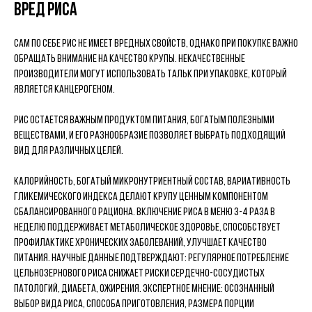
Вред риса
Сам по себе рис не имеет вредных свойств, однако при покупке важно
обращать внимание на качество крупы. Некачественные
производители могут использовать тальк при упаковке, который
является канцерогеном.
Рис остается важным продуктом питания, богатым полезными
веществами, и его разнообразие позволяет выбрать подходящий
вид для различных целей.
Калорийность, богатый микронутриентный состав, вариативность
гликемического индекса делают крупу ценным компонентом
сбалансированного рациона. Включение риса в меню 3-4 раза в
неделю поддерживает метаболическое здоровье, способствует
профилактике хронических заболеваний, улучшает качество
питания. Научные данные подтверждают: регулярное потребление
цельнозернового риса снижает риски сердечно-сосудистых
патологий, диабета, ожирения. Экспертное мнение: осознанный
выбор вида риса, способа приготовления, размера порции