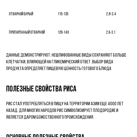
Отварной бурый

115-135

2,8-3,4

Пропаренный отварной

120-140

2,6-3,1

Данные демонстрируют: нешлифованные виды сохраняют больше
клетчатки, влияющей на гликемический ответ. Выбор вида
продукта определяет пищевую ценность готового блюда
Полезные свойства риса
Рис стал употребляться в пищу на территории Азии еще 4000 лет
назад. Для многих народов рис символизирует плодородие и
является даром божественного происхождения.