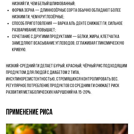
низкий ГИ, чем белый шлифованный;
форма зерна — длиннозёрные сорта обычно обладают более
низким ГИ, чем круглозёрные;
способ приготовления — варка аль денте снижает ГИ, сильное
разваривание повышает;
сочетание с другими продуктами — белки, жиры, клетчатка
замедляют всасывание углеводов, сглаживая гликемическую
кривую.
Низкий-средний ГИ делает бурый, красный, чёрный рис подходящим
продуктом для людей с диабетом 2 типа,
инсулинорезистентностью, стремящихся контролировать вес.
Регулярное потребление продуктов со средним ГИ снижает риск
развития метаболических нарушений на 15-20%.
Применение риса