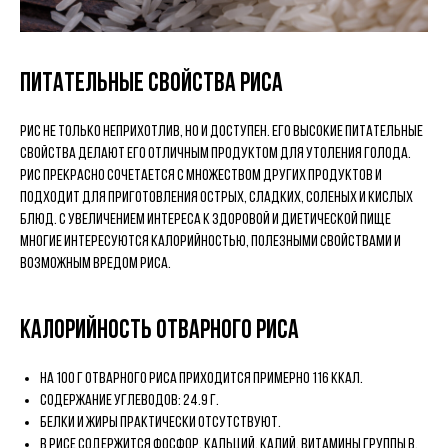
Питательные свойства риса
Рис не только неприхотлив, но и доступен. Его высокие питательные
свойства делают его отличным продуктом для утоления голода.
Рис прекрасно сочетается с множеством других продуктов и
подходит для приготовления острых, сладких, соленых и кислых
блюд. С увеличением интереса к здоровой и диетической пище
многие интересуются калорийностью, полезными свойствами и
возможным вредом риса.
Калорийность отварного риса
На 100 г отварного риса приходится примерно 116 ккал.
Содержание углеводов: 24.9 г.
Белки и жиры практически отсутствуют.
В рисе содержится фосфор, кальций, калий, витамины группы B.