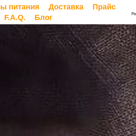
ы питания
Доставка
Прайс
Ре
F.A.Q.
Блог